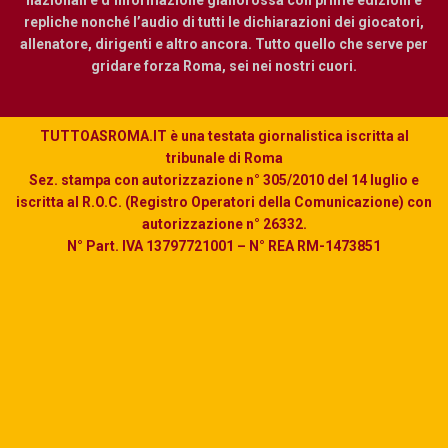
nazionali e d’informazione giallorossa con prime edizioni e
repliche nonché l’audio di tutti le dichiarazioni dei giocatori,
allenatore, dirigenti e altro ancora. Tutto quello che serve per
gridare forza Roma, sei nei nostri cuori.
TUTTOASROMA.IT è una testata giornalistica iscritta al
tribunale di Roma
Sez. stampa con autorizzazione n° 305/2010 del 14 luglio e
iscritta al R.O.C. (Registro Operatori della Comunicazione) con
autorizzazione n° 26332.
N° Part. IVA 13797721001 – N° REA RM-1473851