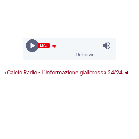
LIVE
Unknown
o Radio • L'informazione giallorossa 24/24 ◄
TU