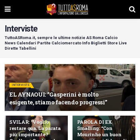
Interviste
TuttoASRoma.it, sempre le ultime notizie AS Roma Calcio
News Calendari Partite Calciomercato Info Biglietti Store Live
Dirette Tabellini
INTERVISTE
EL AYNAOUI: “Gasperini è molto
esigente, stiamo facendo progressi”
INTERVISTE
EX ROMA
SVILAR: “Voglio
PAROLA DI EX
restare qua. La parata
Smalling: “Con
più importante?
Mourinho un buon