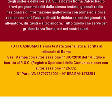
degli under e della serie A. Sulla nostra Roma Calcio Radio
trovi programmi editi dalla stessa testata, giornali radio
nazionali e d’informazione giallorossa con prime edizioni e
repliche nonché l’audio di tutti le dichiarazioni dei giocatori,
allenatore, dirigenti e altro ancora. Tutto quello che serve per
gridare forza Roma, sei nei nostri cuori.
TUTTOASROMA.IT è una testata giornalistica iscritta al
tribunale di Roma
Sez. stampa con autorizzazione n° 305/2010 del 14 luglio e
iscritta al R.O.C. (Registro Operatori della Comunicazione) con
autorizzazione n° 26332.
N° Part. IVA 13797721001 – N° REA RM-1473851