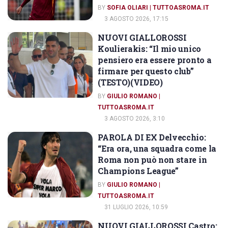
BY
SOFIA OLIARI | TUTTOASROMA.IT
3 AGOSTO 2026, 17:15
NUOVI GIALLOROSSI
INTERVISTE
Koulierakis: “Il mio unico
pensiero era essere pronto a
firmare per questo club”
(TESTO)(VIDEO)
BY
GIULIO ROMANO |
TUTTOASROMA.IT
3 AGOSTO 2026, 3:10
PAROLA DI EX Delvecchio:
INTERVISTE
“Era ora, una squadra come la
Roma non può non stare in
Champions League”
BY
GIULIO ROMANO |
TUTTOASROMA.IT
31 LUGLIO 2026, 10:59
NUOVI GIALLOROSSI Castro: