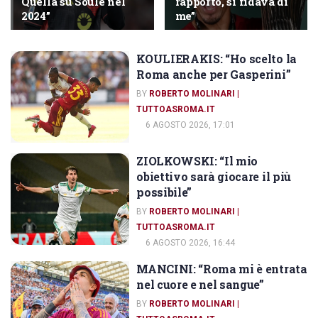
Quella su Soulé nel
rapporto, si fidava di
2024”
me”
KOULIERAKIS: “Ho scelto la
INTERVISTE
Roma anche per Gasperini”
BY
ROBERTO MOLINARI |
TUTTOASROMA.IT
6 AGOSTO 2026, 17:01
ZIOLKOWSKI: “Il mio
INTERVISTE
obiettivo sarà giocare il più
possibile”
BY
ROBERTO MOLINARI |
TUTTOASROMA.IT
6 AGOSTO 2026, 16:44
MANCINI: “Roma mi è entrata
INTERVISTE
nel cuore e nel sangue”
BY
ROBERTO MOLINARI |