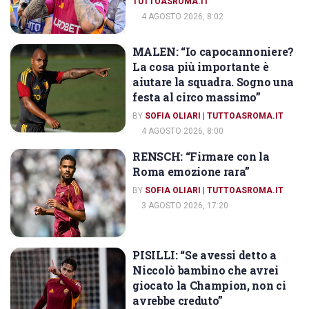
TUTTOASROMA.IT
4 AGOSTO 2026, 8:02
MALEN: “Io capocannoniere?
INTERVISTE
La cosa più importante è
aiutare la squadra. Sogno una
festa al circo massimo”
BY
SOFIA OLIARI | TUTTOASROMA.IT
4 AGOSTO 2026, 8:00
RENSCH: “Firmare con la
INTERVISTE
Roma emozione rara”
BY
SOFIA OLIARI | TUTTOASROMA.IT
3 AGOSTO 2026, 17:20
PISILLI: “Se avessi detto a
INTERVISTE
Niccolò bambino che avrei
giocato la Champion, non ci
avrebbe creduto”