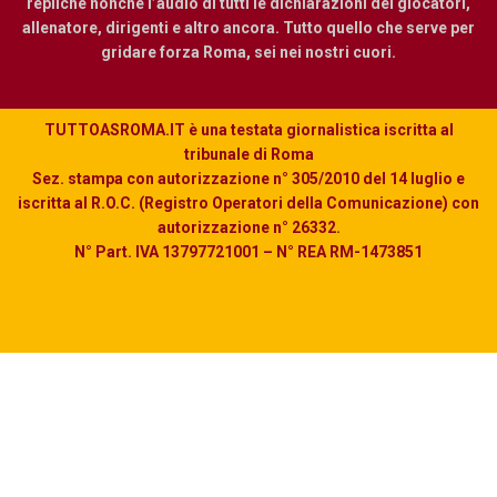
repliche nonché l’audio di tutti le dichiarazioni dei giocatori,
allenatore, dirigenti e altro ancora. Tutto quello che serve per
gridare forza Roma, sei nei nostri cuori.
TUTTOASROMA.IT è una testata giornalistica iscritta al
tribunale di Roma
Sez. stampa con autorizzazione n° 305/2010 del 14 luglio e
iscritta al R.O.C. (Registro Operatori della Comunicazione) con
autorizzazione n° 26332.
N° Part. IVA 13797721001 – N° REA RM-1473851