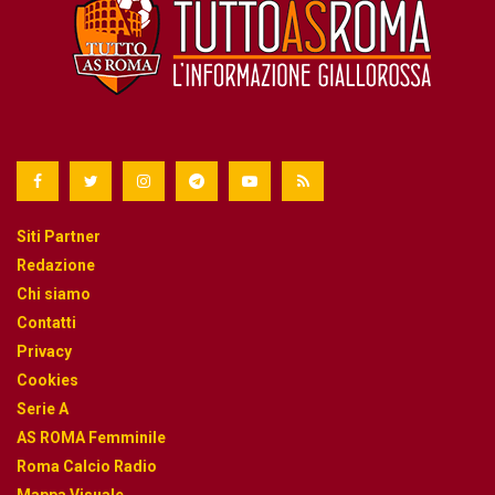
Siti Partner
Redazione
Chi siamo
Contatti
Privacy
Cookies
Serie A
AS ROMA Femminile
Roma Calcio Radio
Mappa Visuale