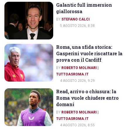
Galantic full immersion
IL CORRIERE DELLO SPORT
giallorossa
BY
STEFANO CALCI
5 AGOSTO 2026, 8:38
Roma, una sfida storica:
IL CORRIERE DELLO SPORT
Gasperini vuole riscattare la
prova con il Cardiff
BY
ROBERTO MOLINARI |
TUTTOASROMA.IT
4 AGOSTO 2026, 9:29
Read, arrivo o chiusura: la
IL CORRIERE DELLO SPORT
Roma vuole chiudere entro
domani
BY
ROBERTO MOLINARI |
TUTTOASROMA.IT
4 AGOSTO 2026, 8:55