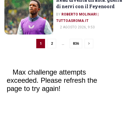
IL CORRIERE DELLO SPORT
di nervi con il Feyenoord
BY
ROBERTO MOLINARI |
TUTTOASROMA.IT
2 AGOSTO 2026, 9:53
1
2
…
836