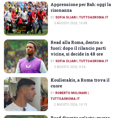
Apprensione per Bah: oggi la
IL CORRIERE DELLO SPORT
risonanza
BY
SOFIA OLIARI | TUTTOASROMA.IT
3 AGOSTO 2026, 10:08
Read alla Roma, dentro o
IL CORRIERE DELLO SPORT
fuori: dopo il rilancio parti
vicine, si decide in 48 ore
BY
SOFIA OLIARI | TUTTOASROMA.IT
3 AGOSTO 2026, 9:54
Koulierakis, a Roma trova il
IL CORRIERE DELLO SPORT
cuore
BY
ROBERTO MOLINARI |
TUTTOASROMA.IT
2 AGOSTO 2026, 10:15
Read diventa un’asta: guerra