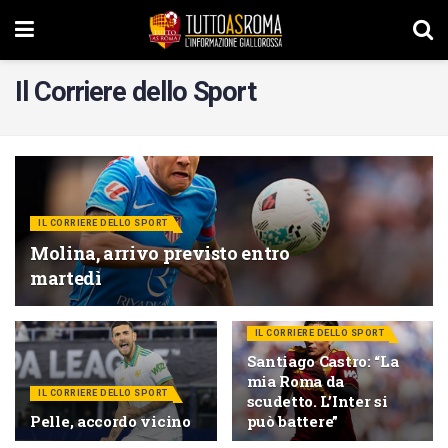
Il Corriere dello Sport
IL CORRIERE DELLO SPORT
Molina, arrivo previsto entro
martedì
IL CORRIERE DELLO SPORT
Santiago Castro: “La
mia Roma da
IL CORRIERE DELLO SPORT
scudetto. L’Inter si
Pelle, accordo vicino
può battere”