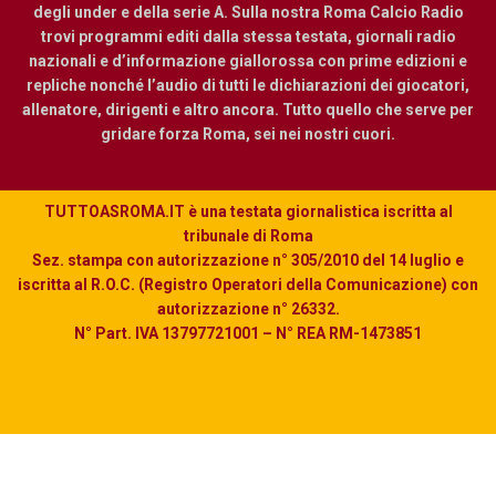
degli under e della serie A. Sulla nostra Roma Calcio Radio
trovi programmi editi dalla stessa testata, giornali radio
nazionali e d’informazione giallorossa con prime edizioni e
repliche nonché l’audio di tutti le dichiarazioni dei giocatori,
allenatore, dirigenti e altro ancora. Tutto quello che serve per
gridare forza Roma, sei nei nostri cuori.
TUTTOASROMA.IT è una testata giornalistica iscritta al
tribunale di Roma
Sez. stampa con autorizzazione n° 305/2010 del 14 luglio e
iscritta al R.O.C. (Registro Operatori della Comunicazione) con
autorizzazione n° 26332.
N° Part. IVA 13797721001 – N° REA RM-1473851