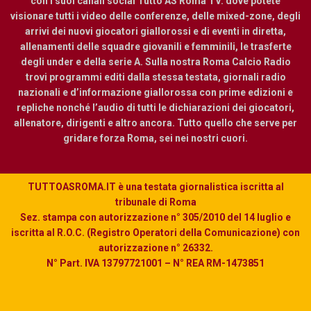
con i suoi canali social Tutto AS Roma TV. dove potete
visionare tutti i video delle conferenze, delle mixed-zone, degli
arrivi dei nuovi giocatori giallorossi e di eventi in diretta,
allenamenti delle squadre giovanili e femminili, le trasferte
degli under e della serie A. Sulla nostra Roma Calcio Radio
trovi programmi editi dalla stessa testata, giornali radio
nazionali e d’informazione giallorossa con prime edizioni e
repliche nonché l’audio di tutti le dichiarazioni dei giocatori,
allenatore, dirigenti e altro ancora. Tutto quello che serve per
gridare forza Roma, sei nei nostri cuori.
TUTTOASROMA.IT è una testata giornalistica iscritta al
tribunale di Roma
Sez. stampa con autorizzazione n° 305/2010 del 14 luglio e
iscritta al R.O.C. (Registro Operatori della Comunicazione) con
autorizzazione n° 26332.
N° Part. IVA 13797721001 – N° REA RM-1473851