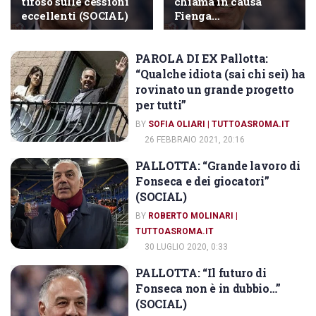
tifoso sulle cessioni
chiama in causa
eccellenti (SOCIAL)
Fienga…
PAROLA DI EX Pallotta:
EX DIRIGENTI AS ROMA
“Qualche idiota (sai chi sei) ha
rovinato un grande progetto
per tutti”
BY
SOFIA OLIARI | TUTTOASROMA.IT
26 FEBBRAIO 2021, 20:16
PALLOTTA: “Grande lavoro di
AS ROMA
Fonseca e dei giocatori”
(SOCIAL)
BY
ROBERTO MOLINARI |
TUTTOASROMA.IT
30 LUGLIO 2020, 0:33
PALLOTTA: “Il futuro di
DIRIGENTI AS ROMA
Fonseca non è in dubbio…”
(SOCIAL)