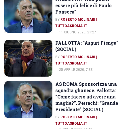
AS ROMA
essere più felice di Paulo
Fonseca”
BY
ROBERTO MOLINARI |
TUTTOASROMA.IT
11 GIUGNO 2020, 21:27
PALLOTTA: “Auguri Fienga”
AS ROMA
(SOCIAL)
BY
ROBERTO MOLINARI |
TUTTOASROMA.IT
25 APRILE 2020, 7:33
AS ROMA Sponsorizza una
AS ROMA
squadra ghanese. Pallotta:
“Come faccio ad avere una
maglia?”. Petrachi: “Grande
Presidente” (SOCIAL)
BY
ROBERTO MOLINARI |
TUTTOASROMA.IT