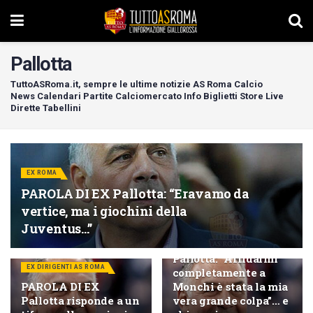
Pallotta
TuttoASRoma.it, sempre le ultime notizie AS Roma Calcio
News Calendari Partite Calciomercato Info Biglietti Store Live
Dirette Tabellini
EX ROMA
PAROLA DI EX Pallotta: “Eravamo da
vertice, ma i giochini della
Juventus…”
EX DIRIGENTI AS ROMA
PAROLA DI EX
Pallotta: “Affidarmi
EX DIRIGENTI AS ROMA
completamente a
PAROLA DI EX
Monchi è stata la mia
Pallotta risponde a un
vera grande colpa”… e