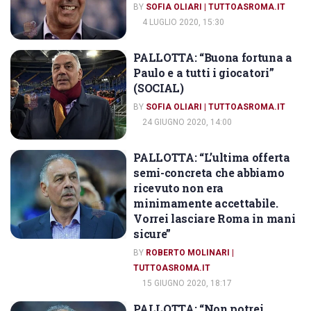
BY
SOFIA OLIARI | TUTTOASROMA.IT
4 LUGLIO 2020, 15:30
PALLOTTA: “Buona fortuna a
DIRIGENTI AS ROMA
Paulo e a tutti i giocatori”
(SOCIAL)
BY
SOFIA OLIARI | TUTTOASROMA.IT
24 GIUGNO 2020, 14:00
PALLOTTA: “L’ultima offerta
DIRIGENTI AS ROMA
semi-concreta che abbiamo
ricevuto non era
minimamente accettabile.
Vorrei lasciare Roma in mani
sicure”
BY
ROBERTO MOLINARI |
TUTTOASROMA.IT
15 GIUGNO 2020, 18:17
PALLOTTA: “Non potrei