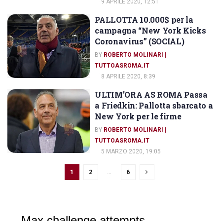
9 APRILE 2020, 12:51
PALLOTTA 10.000$ per la
DIRIGENTI AS ROMA
campagna “New York Kicks
Coronavirus” (SOCIAL)
BY
ROBERTO MOLINARI |
TUTTOASROMA.IT
8 APRILE 2020, 8:39
ULTIM’ORA AS ROMA Passa
AS ROMA
a Friedkin: Pallotta sbarcato a
New York per le firme
BY
ROBERTO MOLINARI |
TUTTOASROMA.IT
5 MARZO 2020, 19:05
1
2
…
6