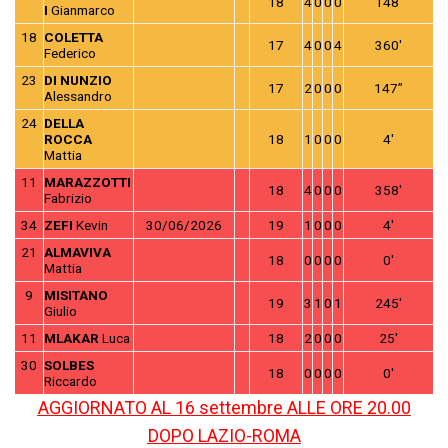
18
4
0
0
0
148′
I
Gianmarco
18
COLETTA
17
4
0
0
4
360′
Federico
23
DI NUNZIO
17
2
0
0
0
147”
Alessandro
24
DELLA
ROCCA
18
1
0
0
0
4′
Mattia
11
MARAZZOTTI
18
4
0
0
0
358′
Fabrizio
34
ZEFI
Kevin
30/06/2026
19
1
0
0
0
4′
21
ALMAVIVA
18
0
0
0
0
0′
Mattia
9
MISITANO
19
3
1
0
1
245′
Giulio
11
MLAKAR
Luca
18
2
0
0
0
25′
30
SOLBES
18
0
0
0
0
0′
Riccardo
AGGIORNATO AL 16 settembre ALLE ORE 20.00
DOPO LAZIO-ROMA