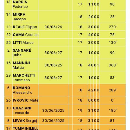
13
NARDIN
17
1
1
0
0
90′
Federico
14
MIRRA
18
2
0
0
0
25′
Jacopo
19
REALE
Filippo
30/06/26
18
3
0
0
0
270′
22
CAMA
Cristian
17
4
0
0
0
78′
25
LITTI
Marco
17
3
0
0
0
130′
2
SANGARÉ
30/06/27
17
1
0
0
0
90′
Buba
16
MANNINI
30/06/25
18
4
0
0
1
360′
Mattia
29
MARCHETTI
30/06/27
17
1
0
0
0
53′
Tommaso
6
ROMANO
18
4
2
0
0
289′
Alessandro
26
IVKOVIC
Mate
18
0
0
0
0
0′
10
GRAZIANI
30/06/2025
19
3
1
0
3
185′
Leonardo
8
LEVAK
Sergej
30/06/2025
18
3
1
0
0
81′
17
TUMMINILELL