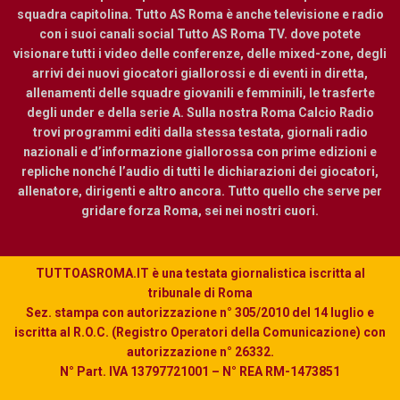
squadra capitolina. Tutto AS Roma è anche televisione e radio
con i suoi canali social Tutto AS Roma TV. dove potete
visionare tutti i video delle conferenze, delle mixed-zone, degli
arrivi dei nuovi giocatori giallorossi e di eventi in diretta,
allenamenti delle squadre giovanili e femminili, le trasferte
degli under e della serie A. Sulla nostra Roma Calcio Radio
trovi programmi editi dalla stessa testata, giornali radio
nazionali e d’informazione giallorossa con prime edizioni e
repliche nonché l’audio di tutti le dichiarazioni dei giocatori,
allenatore, dirigenti e altro ancora. Tutto quello che serve per
gridare forza Roma, sei nei nostri cuori.
TUTTOASROMA.IT è una testata giornalistica iscritta al
tribunale di Roma
Sez. stampa con autorizzazione n° 305/2010 del 14 luglio e
iscritta al R.O.C. (Registro Operatori della Comunicazione) con
autorizzazione n° 26332.
N° Part. IVA 13797721001 – N° REA RM-1473851