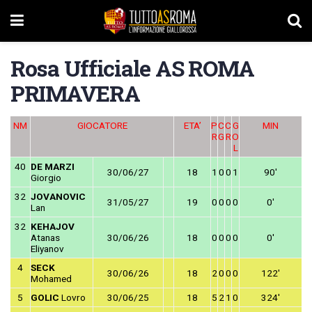
Rosa Ufficiale AS ROMA
PRIMAVERA
NM
GIOCATORE
ETA’
P
C
C
G
MIN
R
G
R
O
L
40
DE MARZI
30/06/27
18
1
0
0
1
90′
Giorgio
32
JOVANOVIC
31/05/27
19
0
0
0
0
0′
Lan
32
KEHAJOV
Atanas
30/06/26
18
0
0
0
0
0′
Eliyanov
4
SECK
30/06/26
18
2
0
0
0
122′
Mohamed
5
GOLIC
Lovro
30/06/25
18
5
2
1
0
324′