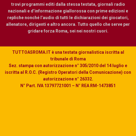
trovi programmi editi dalla stessa testata, giornali radio
nazionali e d’informazione giallorossa con prime edizioni e
repliche nonché l’audio di tutti le dichiarazioni dei giocatori,
allenatore, dirigenti e altro ancora. Tutto quello che serve per
gridare forza Roma, sei nei nostri cuori.
TUTTOASROMA.IT è una testata giornalistica iscritta al
tribunale di Roma
Sez. stampa con autorizzazione n° 305/2010 del 14 luglio e
iscritta al R.O.C. (Registro Operatori della Comunicazione) con
autorizzazione n° 26332.
N° Part. IVA 13797721001 – N° REA RM-1473851