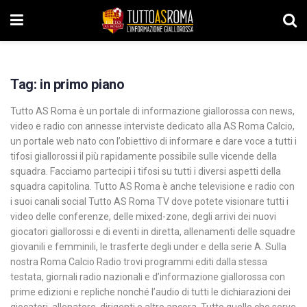
Tag:
in primo piano
Tutto AS Roma è un portale di informazione giallorossa con news,
video e radio con annesse interviste dedicato alla AS Roma Calcio,
un portale web nato con l’obiettivo di informare e dare voce a tutti i
tifosi giallorossi il più rapidamente possibile sulle vicende della
squadra. Facciamo partecipi i tifosi su tutti i diversi aspetti della
squadra capitolina. Tutto AS Roma è anche televisione e radio con
i suoi canali social Tutto AS Roma TV dove potete visionare tutti i
video delle conferenze, delle mixed-zone, degli arrivi dei nuovi
giocatori giallorossi e di eventi in diretta, allenamenti delle squadre
giovanili e femminili, le trasferte degli under e della serie A. Sulla
nostra Roma Calcio Radio trovi programmi editi dalla stessa
testata, giornali radio nazionali e d’informazione giallorossa con
prime edizioni e repliche nonché l’audio di tutti le dichiarazioni dei