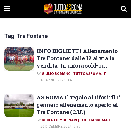
Tag:
Tre Fontane
INFO BIGLIETTI Allenamento
Tre Fontane: dalle 12 al via la
vendita. In un’ora sold-out
BY
GIULIO ROMANO | TUTTOASROMA.IT
15 APRILE 2025, 14:30
AS ROMA Il regalo ai tifosi: il 1°
gennaio allenamento aperto al
Tre Fontane (C.U.)
BY
ROBERTO MOLINARI | TUTTOASROMA.IT
26 DICEMBRE 2024, 9:59