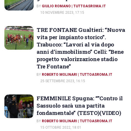
BY
GIULIO ROMANO | TUTTOASROMA.IT
10 NOVEMBRE 2023, 17:15
TRE FONTANE Gualtieri: “Nuova
vita per impianto storico”.
Trabucco: “Lavori al via dopo
anni d’immobilismo” Celli: “Bene
progetto valorizzazione stadio
Tre Fontane”
BY
ROBERTO MOLINARI | TUTTOASROMA.IT
25 SETTEMBRE 2023, 16:15
FEMMINILE Spugna: “”Contro il
Sassuolo sarà una partita
fondamentale” (TESTO)(VIDEO)
BY
ROBERTO MOLINARI | TUTTOASROMA.IT
15 OTTOBRE 2022, 18:01