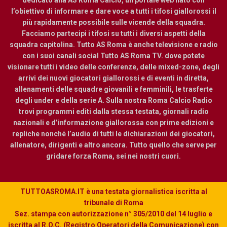
dedicato alla AS Roma Calcio, un portale web nato con
l’obiettivo di informare e dare voce a tutti i tifosi giallorossi il
più rapidamente possibile sulle vicende della squadra.
Facciamo partecipi i tifosi su tutti i diversi aspetti della
squadra capitolina. Tutto AS Roma è anche televisione e radio
con i suoi canali social Tutto AS Roma TV. dove potete
visionare tutti i video delle conferenze, delle mixed-zone, degli
arrivi dei nuovi giocatori giallorossi e di eventi in diretta,
allenamenti delle squadre giovanili e femminili, le trasferte
degli under e della serie A. Sulla nostra Roma Calcio Radio
trovi programmi editi dalla stessa testata, giornali radio
nazionali e d’informazione giallorossa con prime edizioni e
repliche nonché l’audio di tutti le dichiarazioni dei giocatori,
allenatore, dirigenti e altro ancora. Tutto quello che serve per
gridare forza Roma, sei nei nostri cuori.
TUTTOASROMA.IT è una testata giornalistica iscritta al
tribunale di Roma
Sez. stampa con autorizzazione n° 305/2010 del 14 luglio e
iscritta al R.O.C. (Registro Operatori della Comunicazione) con