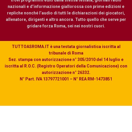
nazionali e d’informazione giallorossa con prime edizioni e
repliche nonché l’audio di tutti le dichiarazioni dei giocatori,
allenatore, dirigenti e altro ancora. Tutto quello che serve per
gridare forza Roma, sei nei nostri cuori.
TUTTOASROMA.IT è una testata giornalistica iscritta al
tribunale di Roma
Sez. stampa con autorizzazione n° 305/2010 del 14 luglio e
iscritta al R.O.C. (Registro Operatori della Comunicazione) con
autorizzazione n° 26332.
N° Part. IVA 13797721001 – N° REA RM-1473851