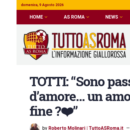
domenica, 9 Agosto 2026
HOME
AS ROMA
NEWS
TOTTI: “Sono pass
d’amore… un amo
fine ?❤️”
by
Roberto Molinari | TuttoASRoma.it