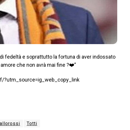
i fedeltà e soprattutto la fortuna di aver indossato
amore che non avrà mai fine ?❤️”
zf/?utm_source=ig_web_copy_link
allorossi
Totti