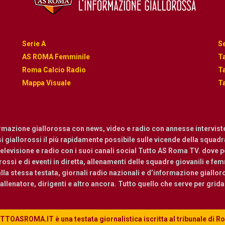
Serie A
Se
AS ROMA Femminile
Ta
Roma Calcio Radio
Ta
Mappa Visuale
Ta
ormazione giallorossa con news, video e radio con annesse intervist
osi giallorossi il più rapidamente possibile sulle vicende della squadra.
levisione e radio con i suoi canali social Tutto AS Roma TV. dove pot
ossi e di eventi in diretta, allenamenti delle squadre giovanili e femmi
a stessa testata, giornali radio nazionali e d’informazione giallor
, allenatore, dirigenti e altro ancora. Tutto quello che serve per grid
TOASROMA.IT è una testata giornalistica iscritta al tribunale di 