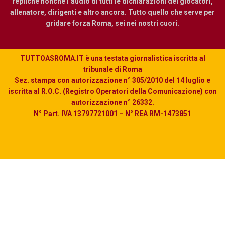
repliche nonché l’audio di tutti le dichiarazioni dei giocatori,
allenatore, dirigenti e altro ancora. Tutto quello che serve per
gridare forza Roma, sei nei nostri cuori.
TUTTOASROMA.IT è una testata giornalistica iscritta al
tribunale di Roma
Sez. stampa con autorizzazione n° 305/2010 del 14 luglio e
iscritta al R.O.C. (Registro Operatori della Comunicazione) con
autorizzazione n° 26332.
N° Part. IVA 13797721001 – N° REA RM-1473851