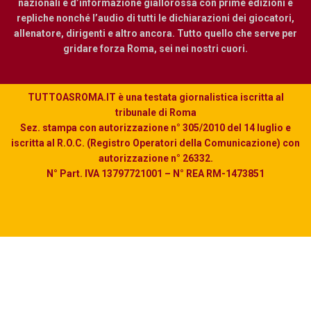
nazionali e d’informazione giallorossa con prime edizioni e
repliche nonché l’audio di tutti le dichiarazioni dei giocatori,
allenatore, dirigenti e altro ancora. Tutto quello che serve per
gridare forza Roma, sei nei nostri cuori.
TUTTOASROMA.IT è una testata giornalistica iscritta al
tribunale di Roma
Sez. stampa con autorizzazione n° 305/2010 del 14 luglio e
iscritta al R.O.C. (Registro Operatori della Comunicazione) con
autorizzazione n° 26332.
N° Part. IVA 13797721001 – N° REA RM-1473851