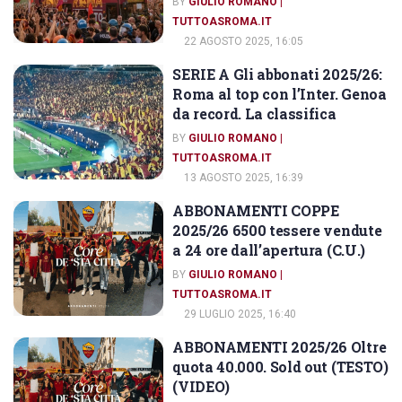
BY
GIULIO ROMANO |
TUTTOASROMA.IT
22 AGOSTO 2025, 16:05
SERIE A Gli abbonati 2025/26:
ABBONAMENTI AS ROMA
Roma al top con l’Inter. Genoa
da record. La classifica
BY
GIULIO ROMANO |
TUTTOASROMA.IT
13 AGOSTO 2025, 16:39
ABBONAMENTI COPPE
ABBONAMENTI AS ROMA
2025/26 6500 tessere vendute
a 24 ore dall’apertura (C.U.)
BY
GIULIO ROMANO |
TUTTOASROMA.IT
29 LUGLIO 2025, 16:40
ABBONAMENTI 2025/26 Oltre
ABBONAMENTI AS ROMA
quota 40.000. Sold out (TESTO)
(VIDEO)