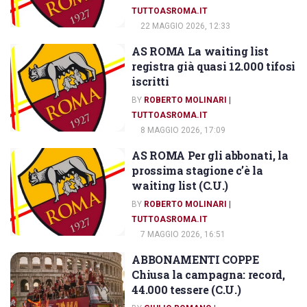
TUTTOASROMA.IT
22 MAGGIO 2026, 12:33
AS ROMA La waiting list
ABBONAMENTI AS ROMA
registra già quasi 12.000 tifosi
iscritti
BY
ROBERTO MOLINARI |
TUTTOASROMA.IT
8 MAGGIO 2026, 17:09
AS ROMA Per gli abbonati, la
ABBONAMENTI AS ROMA
prossima stagione c’è la
waiting list (C.U.)
BY
ROBERTO MOLINARI |
TUTTOASROMA.IT
7 MAGGIO 2026, 16:51
ABBONAMENTI COPPE
ABBONAMENTI AS ROMA
Chiusa la campagna: record,
44.000 tessere (C.U.)