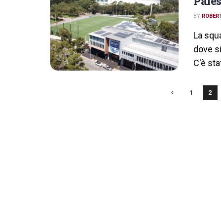
Pales
BY
ROBERT
La squ
dove si
C'è stat
1
2