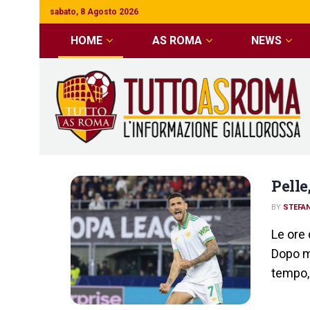
sabato, 8 Agosto 2026
HOME
AS ROMA
NEWS
TuttoASRoma.
Pelle
BY
STEFAN
Le ore 
Dopo me
tempo, l