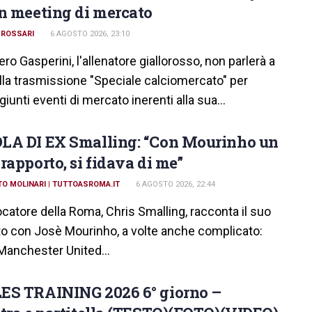
n meeting di mercato
 ROSSARI
6 AGOSTO 2026, 23:10
ero Gasperini, l'allenatore giallorosso, non parlerà a
lla trasmissione "Speciale calciomercato" per
iunti eventi di mercato inerenti alla sua...
LA DI EX Smalling: “Con Mourinho un
rapporto, si fidava di me”
O MOLINARI | TUTTOASROMA.IT
6 AGOSTO 2026, 22:44
ocatore della Roma, Chris Smalling, racconta il suo
to con Josè Mourinho, a volte anche complicato:
 Manchester United...
ES TRAINING 2026 6° giorno –