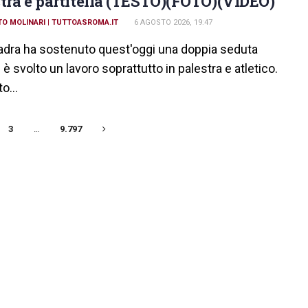
tra e partitella (TESTO)(FOTO)(VIDEO)
O MOLINARI | TUTTOASROMA.IT
6 AGOSTO 2026, 19:47
adra ha sostenuto quest'oggi una doppia seduta
 è svolto un lavoro soprattutto in palestra e atletico.
o...
3
…
9.797