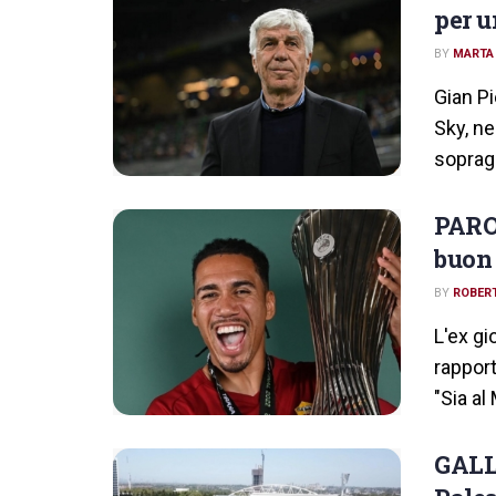
per u
BY
MARTA
Gian Pi
Sky, ne
sopragg
PARO
buon 
BY
ROBERT
L'ex gi
rappor
"Sia al
GALL