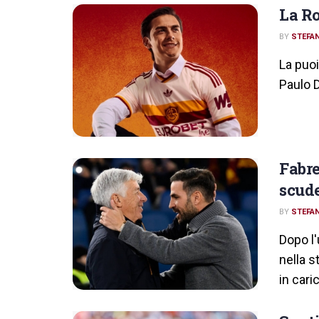
La Ro
BY
STEFAN
La puo
Paulo D
Fabre
scude
BY
STEFAN
Dopo l'
nella s
in caric