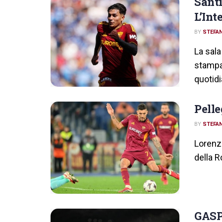
Santi
L’Int
BY
STEFAN
La sala
stampa,
quotid
Pelle
BY
STEFAN
Lorenzo
della R
GASP