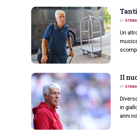
Tanti
BY
STEFAN
Un altr
musica 
scompa
Il nu
BY
STEFAN
Diverso
in gial
anni non