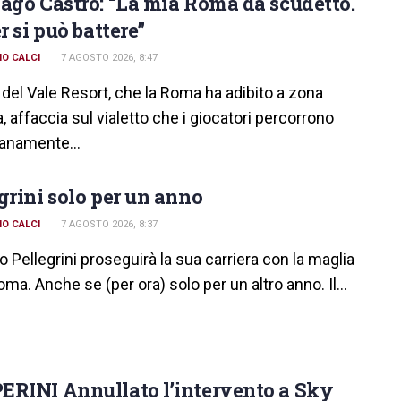
ago Castro: “La mia Roma da scudetto.
er si può battere”
O CALCI
7 AGOSTO 2026, 8:47
 del Vale Resort, che la Roma ha adibito a zona
 affaccia sul vialetto che i giocatori percorrono
ianamente...
grini solo per un anno
O CALCI
7 AGOSTO 2026, 8:37
 Pellegrini proseguirà la sua carriera con la maglia
oma. Anche se (per ora) solo per un altro anno. Il...
ERINI Annullato l’intervento a Sky