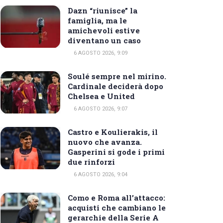
Dazn “riunisce” la
famiglia, ma le
amichevoli estive
diventano un caso
6 AGOSTO 2026, 9:09
Soulé sempre nel mirino.
Cardinale deciderà dopo
Chelsea e United
6 AGOSTO 2026, 9:07
Castro e Koulierakis, il
nuovo che avanza.
Gasperini si gode i primi
due rinforzi
6 AGOSTO 2026, 9:04
Como e Roma all’attacco:
acquisti che cambiano le
gerarchie della Serie A