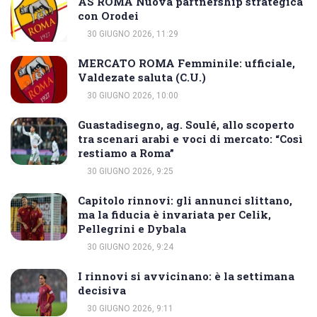
AS ROMA Nuova partnership strategica
con Orodei
30 GIUGNO 2026, 11:29
MERCATO ROMA Femminile: ufficiale,
Valdezate saluta (C.U.)
30 GIUGNO 2026, 10:00
Guastadisegno, ag. Soulé, allo scoperto
tra scenari arabi e voci di mercato: “Così
restiamo a Roma”
30 GIUGNO 2026, 9:25
Capitolo rinnovi: gli annunci slittano,
ma la fiducia è invariata per Celik,
Pellegrini e Dybala
30 GIUGNO 2026, 9:24
I rinnovi si avvicinano: è la settimana
decisiva
30 GIUGNO 2026, 9:11