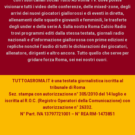
visionare tutti i video delle conferenze, delle mixed-zone, degli
arrivi dei nuovi giocatori giallorossi e di eventi in diretta,
allenamenti delle squadre giovanili e femminili, le trasferte
degli under e della serie A. Sulla nostra Roma Calcio Radio
trovi programmi editi dalla stessa testata, giornali radio
nazionali e d’informazione giallorossa con prime edizioni e
repliche nonché l’audio di tutti le dichiarazioni dei giocatori,
allenatore, dirigenti e altro ancora. Tutto quello che serve per
gridare forza Roma, sei nei nostri cuori.
TUTTOASROMA.IT è una testata giornalistica iscritta al
tribunale di Roma
Sez. stampa con autorizzazione n° 305/2010 del 14 luglio e
iscritta al R.O.C. (Registro Operatori della Comunicazione) con
autorizzazione n° 26332.
N° Part. IVA 13797721001 – N° REA RM-1473851