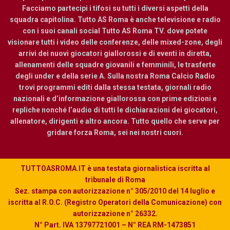
Facciamo partecipi i tifosi su tutti i diversi aspetti della
squadra capitolina. Tutto AS Roma è anche televisione e radio
con i suoi canali social Tutto AS Roma TV. dove potete
visionare tutti i video delle conferenze, delle mixed-zone, degli
arrivi dei nuovi giocatori giallorossi e di eventi in diretta,
allenamenti delle squadre giovanili e femminili, le trasferte
degli under e della serie A. Sulla nostra Roma Calcio Radio
trovi programmi editi dalla stessa testata, giornali radio
nazionali e d’informazione giallorossa con prime edizioni e
repliche nonché l’audio di tutti le dichiarazioni dei giocatori,
allenatore, dirigenti e altro ancora. Tutto quello che serve per
gridare forza Roma, sei nei nostri cuori.
TUTTOASROMA.IT è una testata giornalistica iscritta al
tribunale di Roma
Sez. stampa con autorizzazione n° 305/2010 del 14 luglio e
iscritta al R.O.C. (Registro Operatori della Comunicazione) con
autorizzazione n° 26332.
N° Part. IVA 13797721001 – N° REA RM-1473851