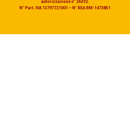
autorizzazione n° 26332.
N° Part. IVA 13797721001 – N° REA RM-1473851