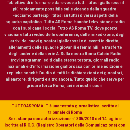
l’obiettivo di informare e dare voce a tutti i tifosi giallorossi il
più rapidamente possibile sulle vicende della squadra.
Facciamo partecipi i tifosi su tutti i diversi aspetti della
squadra capitolina. Tutto AS Roma è anche televisione e radio
con i suoi canali social Tutto AS Roma TV. dove potete
visionare tutti i video delle conferenze, delle mixed-zone, degli
arrivi dei nuovi giocatori giallorossi e di eventi in diretta,
allenamenti delle squadre giovanili e femminili, le trasferte
degli under e della serie A. Sulla nostra Roma Calcio Radio
trovi programmi editi dalla stessa testata, giornali radio
nazionali e d’informazione giallorossa con prime edizioni e
repliche nonché l’audio di tutti le dichiarazioni dei giocatori,
allenatore, dirigenti e altro ancora. Tutto quello che serve per
gridare forza Roma, sei nei nostri cuori.
TUTTOASROMA.IT è una testata giornalistica iscritta al
tribunale di Roma
Sez. stampa con autorizzazione n° 305/2010 del 14 luglio e
iscritta al R.O.C. (Registro Operatori della Comunicazione) con