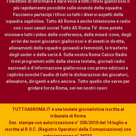
l’obiettivo di informare e dare voce a tutti i tifosi giallorossi il
più rapidamente possibile sulle vicende della squadra.
Facciamo partecipi i tifosi su tutti i diversi aspetti della
squadra capitolina. Tutto AS Roma è anche televisione e radio
con i suoi canali social Tutto AS Roma TV. dove potete
visionare tutti i video delle conferenze, delle mixed-zone, degli
arrivi dei nuovi giocatori giallorossi e di eventi in diretta,
allenamenti delle squadre giovanili e femminili, le trasferte
degli under e della serie A. Sulla nostra Roma Calcio Radio
trovi programmi editi dalla stessa testata, giornali radio
nazionali e d’informazione giallorossa con prime edizioni e
repliche nonché l’audio di tutti le dichiarazioni dei giocatori,
allenatore, dirigenti e altro ancora. Tutto quello che serve per
gridare forza Roma, sei nei nostri cuori.
TUTTOASROMA.IT è una testata giornalistica iscritta al
tribunale di Roma
Sez. stampa con autorizzazione n° 305/2010 del 14 luglio e
iscritta al R.O.C. (Registro Operatori della Comunicazione) con
autorizzazione n° 26332.