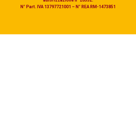
N° Part. IVA 13797721001 – N° REA RM-1473851