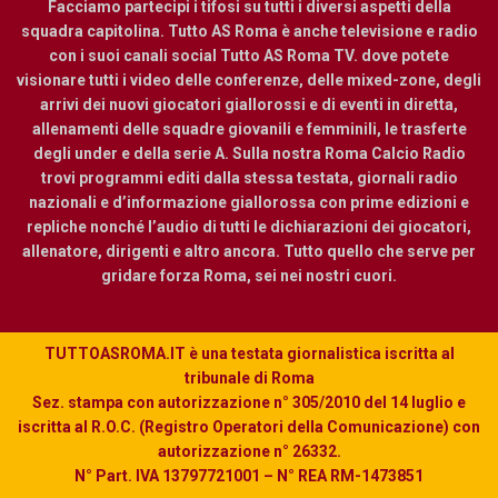
Facciamo partecipi i tifosi su tutti i diversi aspetti della
squadra capitolina. Tutto AS Roma è anche televisione e radio
con i suoi canali social Tutto AS Roma TV. dove potete
visionare tutti i video delle conferenze, delle mixed-zone, degli
arrivi dei nuovi giocatori giallorossi e di eventi in diretta,
allenamenti delle squadre giovanili e femminili, le trasferte
degli under e della serie A. Sulla nostra Roma Calcio Radio
trovi programmi editi dalla stessa testata, giornali radio
nazionali e d’informazione giallorossa con prime edizioni e
repliche nonché l’audio di tutti le dichiarazioni dei giocatori,
allenatore, dirigenti e altro ancora. Tutto quello che serve per
gridare forza Roma, sei nei nostri cuori.
TUTTOASROMA.IT è una testata giornalistica iscritta al
tribunale di Roma
Sez. stampa con autorizzazione n° 305/2010 del 14 luglio e
iscritta al R.O.C. (Registro Operatori della Comunicazione) con
autorizzazione n° 26332.
N° Part. IVA 13797721001 – N° REA RM-1473851