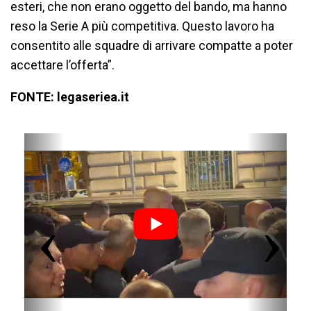
esteri, che non erano oggetto del bando, ma hanno
reso la Serie A più competitiva. Questo lavoro ha
consentito alle squadre di arrivare compatte a poter
accettare l’offerta”.
FONTE: legaseriea.it
P
N
r
e
e
x
v
t
i
o
u
s