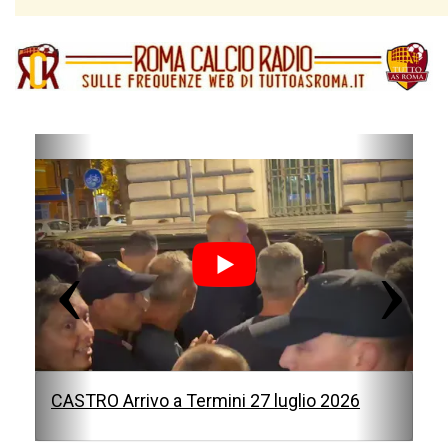
P
N
r
e
e
x
v
t
i
o
u
s
CASTRO Arrivo a Termini 27 luglio 2026