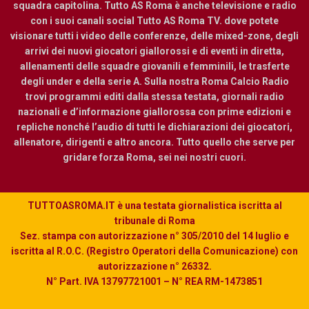
squadra capitolina. Tutto AS Roma è anche televisione e radio
con i suoi canali social Tutto AS Roma TV. dove potete
visionare tutti i video delle conferenze, delle mixed-zone, degli
arrivi dei nuovi giocatori giallorossi e di eventi in diretta,
allenamenti delle squadre giovanili e femminili, le trasferte
degli under e della serie A. Sulla nostra Roma Calcio Radio
trovi programmi editi dalla stessa testata, giornali radio
nazionali e d’informazione giallorossa con prime edizioni e
repliche nonché l’audio di tutti le dichiarazioni dei giocatori,
allenatore, dirigenti e altro ancora. Tutto quello che serve per
gridare forza Roma, sei nei nostri cuori.
TUTTOASROMA.IT è una testata giornalistica iscritta al
tribunale di Roma
Sez. stampa con autorizzazione n° 305/2010 del 14 luglio e
iscritta al R.O.C. (Registro Operatori della Comunicazione) con
autorizzazione n° 26332.
N° Part. IVA 13797721001 – N° REA RM-1473851