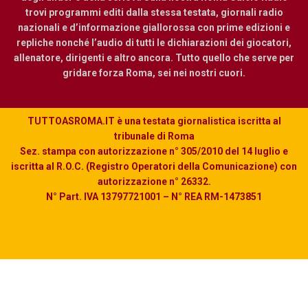
trovi programmi editi dalla stessa testata, giornali radio
nazionali e d’informazione giallorossa con prime edizioni e
repliche nonché l’audio di tutti le dichiarazioni dei giocatori,
allenatore, dirigenti e altro ancora. Tutto quello che serve per
gridare forza Roma, sei nei nostri cuori.
TUTTOASROMA.IT è una testata giornalistica iscritta al
tribunale di Roma
Sez. stampa con autorizzazione n° 305/2010 del 14 luglio e
iscritta al R.O.C. (Registro Operatori della Comunicazione) con
autorizzazione n° 26332.
N° Part. IVA 13797721001 – N° REA RM-1473851