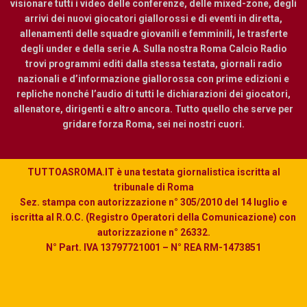
visionare tutti i video delle conferenze, delle mixed-zone, degli
arrivi dei nuovi giocatori giallorossi e di eventi in diretta,
allenamenti delle squadre giovanili e femminili, le trasferte
degli under e della serie A. Sulla nostra Roma Calcio Radio
trovi programmi editi dalla stessa testata, giornali radio
nazionali e d’informazione giallorossa con prime edizioni e
repliche nonché l’audio di tutti le dichiarazioni dei giocatori,
allenatore, dirigenti e altro ancora. Tutto quello che serve per
gridare forza Roma, sei nei nostri cuori.
TUTTOASROMA.IT è una testata giornalistica iscritta al
tribunale di Roma
Sez. stampa con autorizzazione n° 305/2010 del 14 luglio e
iscritta al R.O.C. (Registro Operatori della Comunicazione) con
autorizzazione n° 26332.
N° Part. IVA 13797721001 – N° REA RM-1473851