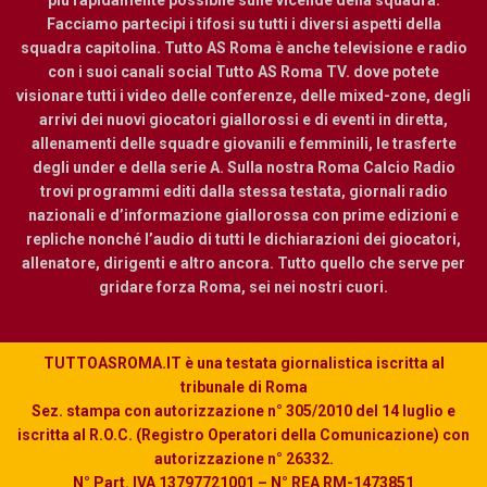
più rapidamente possibile sulle vicende della squadra.
Facciamo partecipi i tifosi su tutti i diversi aspetti della
squadra capitolina. Tutto AS Roma è anche televisione e radio
con i suoi canali social Tutto AS Roma TV. dove potete
visionare tutti i video delle conferenze, delle mixed-zone, degli
arrivi dei nuovi giocatori giallorossi e di eventi in diretta,
allenamenti delle squadre giovanili e femminili, le trasferte
degli under e della serie A. Sulla nostra Roma Calcio Radio
trovi programmi editi dalla stessa testata, giornali radio
nazionali e d’informazione giallorossa con prime edizioni e
repliche nonché l’audio di tutti le dichiarazioni dei giocatori,
allenatore, dirigenti e altro ancora. Tutto quello che serve per
gridare forza Roma, sei nei nostri cuori.
TUTTOASROMA.IT è una testata giornalistica iscritta al
tribunale di Roma
Sez. stampa con autorizzazione n° 305/2010 del 14 luglio e
iscritta al R.O.C. (Registro Operatori della Comunicazione) con
autorizzazione n° 26332.
N° Part. IVA 13797721001 – N° REA RM-1473851