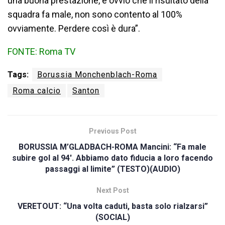
una buona prestazione, è ovvio che il risultato della
squadra fa male, non sono contento al 100%
ovviamente. Perdere così è dura”.
FONTE: Roma TV
Tags:
Borussia Monchenblach-Roma
Roma calcio
Santon
Previous Post
BORUSSIA M’GLADBACH-ROMA Mancini: “Fa male
subire gol al 94′. Abbiamo dato fiducia a loro facendo
passaggi al limite” (TESTO)(AUDIO)
Next Post
VERETOUT: “Una volta caduti, basta solo rialzarsi”
(SOCIAL)