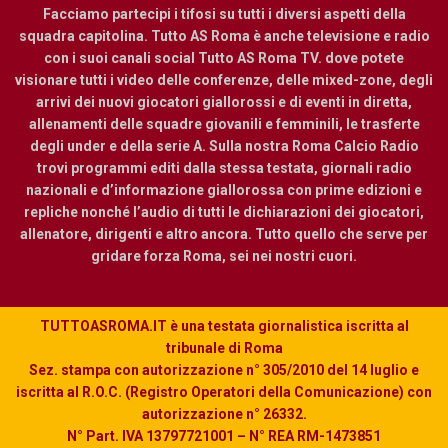
Facciamo partecipi i tifosi su tutti i diversi aspetti della
squadra capitolina. Tutto AS Roma è anche televisione e radio
con i suoi canali social Tutto AS Roma TV. dove potete
visionare tutti i video delle conferenze, delle mixed-zone, degli
arrivi dei nuovi giocatori giallorossi e di eventi in diretta,
allenamenti delle squadre giovanili e femminili, le trasferte
degli under e della serie A. Sulla nostra Roma Calcio Radio
trovi programmi editi dalla stessa testata, giornali radio
nazionali e d’informazione giallorossa con prime edizioni e
repliche nonché l’audio di tutti le dichiarazioni dei giocatori,
allenatore, dirigenti e altro ancora. Tutto quello che serve per
gridare forza Roma, sei nei nostri cuori.
TUTTOASROMA.IT è una testata giornalistica iscritta al
tribunale di Roma
Sez. stampa con autorizzazione n° 305/2010 del 14 luglio e
iscritta al R.O.C. (Registro Operatori della Comunicazione) con
autorizzazione n° 26332.
N° Part. IVA 13797721001 – N° REA RM-1473851