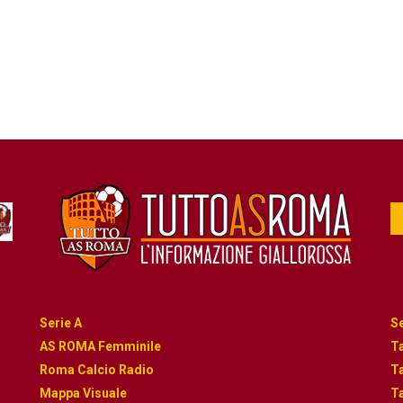
Serie A
Se
AS ROMA Femminile
Ta
Roma Calcio Radio
Ta
Mappa Visuale
Ta