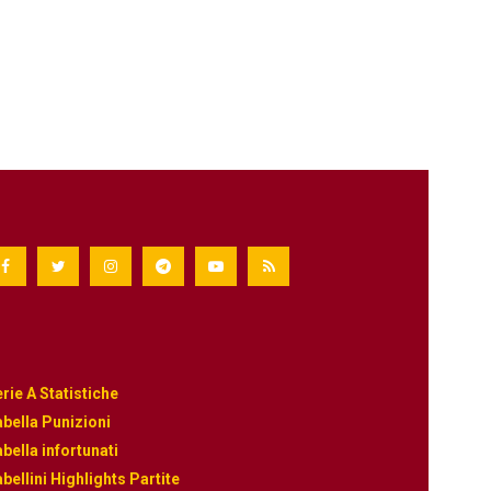
rie A Statistiche
bella Punizioni
bella infortunati
bellini Highlights Partite