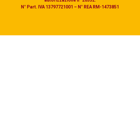
autorizzazione n° 26332.
N° Part. IVA 13797721001 – N° REA RM-1473851