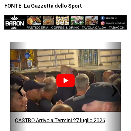
FONTE: La Gazzetta dello Sport
P
N
r
e
e
x
v
t
i
o
u
s
CASTRO Arrivo a Termini 27 luglio 2026