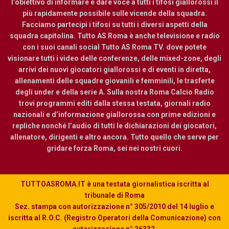
l’obiettivo di informare e dare voce a tutti i tifosi giallorossi il
più rapidamente possibile sulle vicende della squadra.
Facciamo partecipi i tifosi su tutti i diversi aspetti della
squadra capitolina. Tutto AS Roma è anche televisione e radio
con i suoi canali social Tutto AS Roma TV. dove potete
visionare tutti i video delle conferenze, delle mixed-zone, degli
arrivi dei nuovi giocatori giallorossi e di eventi in diretta,
allenamenti delle squadre giovanili e femminili, le trasferte
degli under e della serie A. Sulla nostra Roma Calcio Radio
trovi programmi editi dalla stessa testata, giornali radio
nazionali e d’informazione giallorossa con prime edizioni e
repliche nonché l’audio di tutti le dichiarazioni dei giocatori,
allenatore, dirigenti e altro ancora. Tutto quello che serve per
gridare forza Roma, sei nei nostri cuori.
TUTTOASROMA.IT è una testata giornalistica iscritta al
tribunale di Roma
Sez. stampa con autorizzazione n° 305/2010 del 14 luglio e
iscritta al R.O.C. (Registro Operatori della Comunicazione) con