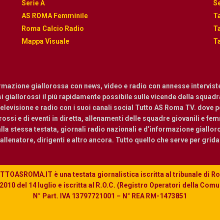
Serie A
Se
AS ROMA Femminile
Ta
Roma Calcio Radio
Ta
Mappa Visuale
Ta
ormazione giallorossa con news, video e radio con annesse intervist
osi giallorossi il più rapidamente possibile sulle vicende della squadra.
levisione e radio con i suoi canali social Tutto AS Roma TV. dove pot
ossi e di eventi in diretta, allenamenti delle squadre giovanili e femmi
a stessa testata, giornali radio nazionali e d’informazione giallor
, allenatore, dirigenti e altro ancora. Tutto quello che serve per grid
TOASROMA.IT è una testata giornalistica iscritta al tribunale di 
010 del 14 luglio e iscritta al R.O.C. (Registro Operatori della Com
N° Part. IVA 13797721001 – N° REA RM-1473851