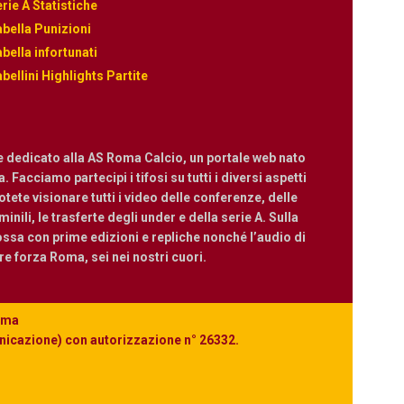
rie A Statistiche
bella Punizioni
bella infortunati
bellini Highlights Partite
e dedicato alla AS Roma Calcio, un portale web nato
 Facciamo partecipi i tifosi su tutti i diversi aspetti
ete visionare tutti i video delle conferenze, delle
nili, le trasferte degli under e della serie A. Sulla
ossa con prime edizioni e repliche nonché l’audio di
are forza Roma, sei nei nostri cuori.
Roma
unicazione) con autorizzazione n° 26332.