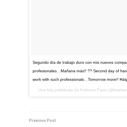
Segundo día de trabajo duro con mis nuevos compañ
profesionales…Mañana más!! ?? Second day of hard
work with such professionals…Tomorrow more!! #daj
Una foto pubblicata da Federico Fazio (@fedefaz
Previous Post