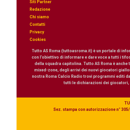
Siti Partner
Redazione
Chi siamo
Contatti
Privacy
Cookies
Tutto AS Roma (tuttoasroma.it) è un portale di inf
con l’obiettivo di informare e dare voce a tutti i tif
della squadra capitolina. Tutto AS Roma è anche te
mixed-zone, degli arrivi dei nuovi giocatori giallor
nostra Roma Calcio Radio trovi programmi editi dall
tutti le dichiarazioni dei giocatori
TUT
Sez. stampa con autorizzazione n° 305/2