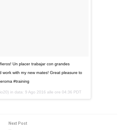
eros! Un placer trabajar con grandes
 work with my new mates! Great pleasure to
eroma #training
io20) in data:
9 Ago 2016 alle ore 04:36 PDT
Next Post