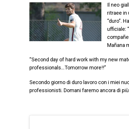
Il neo gi
ritraee in
“duro”. H
ufficiale
compañero
Mañana m
“Second day of hard work with my new mate
professionals…Tomorrow more!!”
Secondo giorno di duro lavoro con i miei nu
professionisti. Domani faremo ancora di più