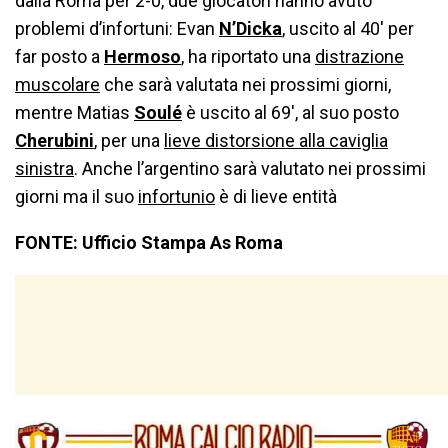
dalla Roma per 2-0, due giocatori hanno avuto
problemi d’infortuni: Evan
N’Dicka
, uscito al 40′ per
far posto a
Hermoso
, ha riportato una
distrazione
muscolare
che sarà valutata nei prossimi giorni,
mentre Matias
Soulé
è uscito al 69′, al suo posto
Cherubini
, per una
lieve distorsione alla caviglia
sinistra
. Anche l’argentino sarà valutato nei prossimi
giorni ma il suo
infortunio
è di lieve entità
FONTE: Ufficio Stampa As Roma