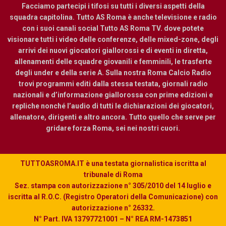
Facciamo partecipi i tifosi su tutti i diversi aspetti della
squadra capitolina. Tutto AS Roma è anche televisione e radio
con i suoi canali social Tutto AS Roma TV. dove potete
visionare tutti i video delle conferenze, delle mixed-zone, degli
arrivi dei nuovi giocatori giallorossi e di eventi in diretta,
allenamenti delle squadre giovanili e femminili, le trasferte
degli under e della serie A. Sulla nostra Roma Calcio Radio
trovi programmi editi dalla stessa testata, giornali radio
nazionali e d’informazione giallorossa con prime edizioni e
repliche nonché l’audio di tutti le dichiarazioni dei giocatori,
allenatore, dirigenti e altro ancora. Tutto quello che serve per
gridare forza Roma, sei nei nostri cuori.
TUTTOASROMA.IT è una testata giornalistica iscritta al
tribunale di Roma
Sez. stampa con autorizzazione n° 305/2010 del 14 luglio e
iscritta al R.O.C. (Registro Operatori della Comunicazione) con
autorizzazione n° 26332.
N° Part. IVA 13797721001 – N° REA RM-1473851