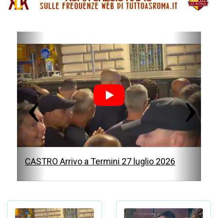
P
N
r
e
e
x
v
t
i
o
u
s
CASTRO Arrivo a Termini 27 luglio 2026