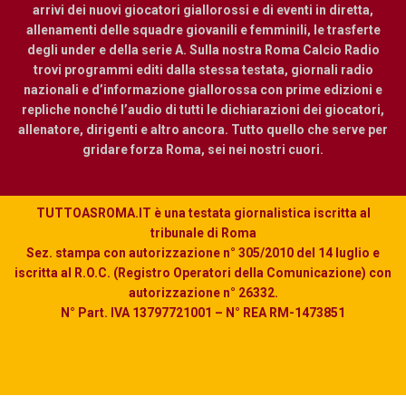
arrivi dei nuovi giocatori giallorossi e di eventi in diretta,
allenamenti delle squadre giovanili e femminili, le trasferte
degli under e della serie A. Sulla nostra Roma Calcio Radio
trovi programmi editi dalla stessa testata, giornali radio
nazionali e d’informazione giallorossa con prime edizioni e
repliche nonché l’audio di tutti le dichiarazioni dei giocatori,
allenatore, dirigenti e altro ancora. Tutto quello che serve per
gridare forza Roma, sei nei nostri cuori.
TUTTOASROMA.IT è una testata giornalistica iscritta al
tribunale di Roma
Sez. stampa con autorizzazione n° 305/2010 del 14 luglio e
iscritta al R.O.C. (Registro Operatori della Comunicazione) con
autorizzazione n° 26332.
N° Part. IVA 13797721001 – N° REA RM-1473851