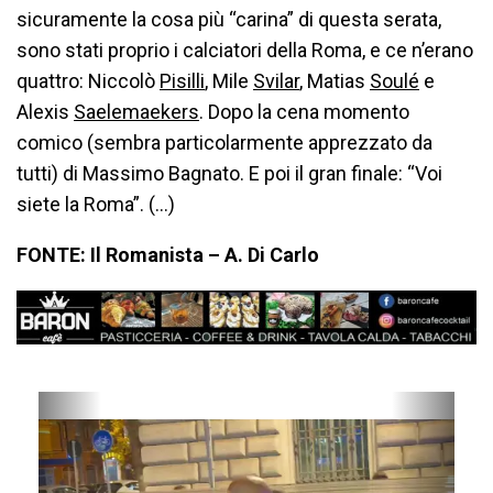
sicuramente la cosa più “carina” di questa serata,
sono stati proprio i calciatori della Roma, e ce n’erano
quattro: Niccolò
Pisilli
, Mile
Svilar
, Matias
Soulé
e
Alexis
Saelemaekers
. Dopo la cena momento
comico (sembra particolarmente apprezzato da
tutti) di Massimo Bagnato. E poi il gran finale: “Voi
siete la Roma”. (…)
FONTE: Il Romanista – A. Di Carlo
P
N
r
e
e
x
v
t