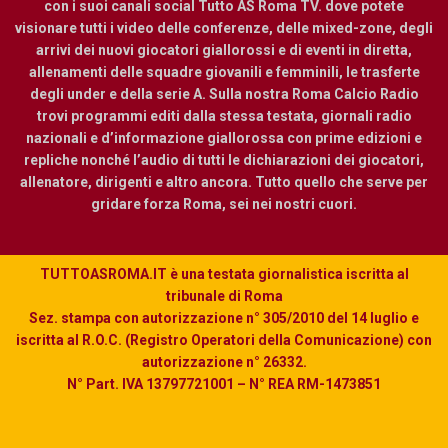
con i suoi canali social Tutto AS Roma TV. dove potete
visionare tutti i video delle conferenze, delle mixed-zone, degli
arrivi dei nuovi giocatori giallorossi e di eventi in diretta,
allenamenti delle squadre giovanili e femminili, le trasferte
degli under e della serie A. Sulla nostra Roma Calcio Radio
trovi programmi editi dalla stessa testata, giornali radio
nazionali e d’informazione giallorossa con prime edizioni e
repliche nonché l’audio di tutti le dichiarazioni dei giocatori,
allenatore, dirigenti e altro ancora. Tutto quello che serve per
gridare forza Roma, sei nei nostri cuori.
TUTTOASROMA.IT è una testata giornalistica iscritta al
tribunale di Roma
Sez. stampa con autorizzazione n° 305/2010 del 14 luglio e
iscritta al R.O.C. (Registro Operatori della Comunicazione) con
autorizzazione n° 26332.
N° Part. IVA 13797721001 – N° REA RM-1473851