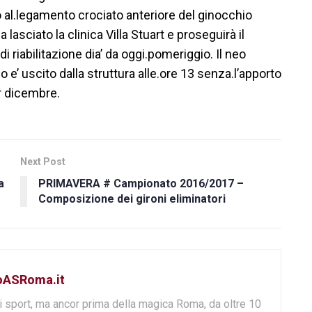
o al.legamento crociato anteriore del ginocchio
ha lasciato la clinica Villa Stuart e proseguirà il
i riabilitazione dia’ da oggi.pomeriggio. Il neo
o e’ uscito dalla struttura alle.ore 13 senza.l’apporto
er dicembre.
Next Post
a
PRIMAVERA # Campionato 2016/2017 –
Composizione dei gironi eliminatori
toASRoma.it
i sport, ma ancor prima della magica Roma, da oltre 10