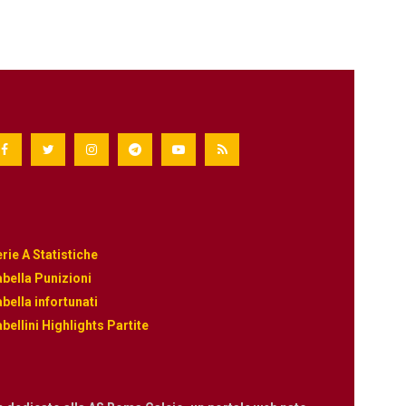
rie A Statistiche
bella Punizioni
bella infortunati
bellini Highlights Partite