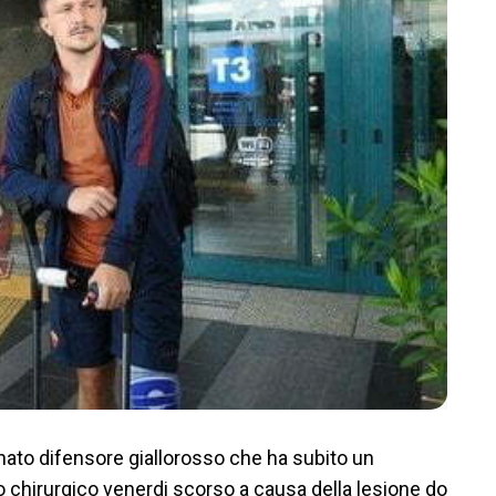
nato difensore giallorosso che ha subito un
o chirurgico venerdi scorso a causa della lesione do