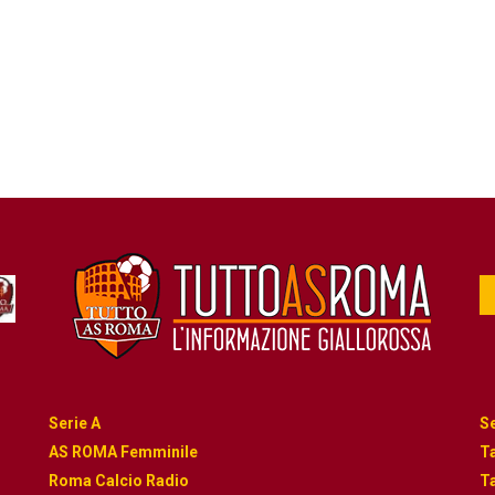
Serie A
Se
AS ROMA Femminile
Ta
Roma Calcio Radio
Ta