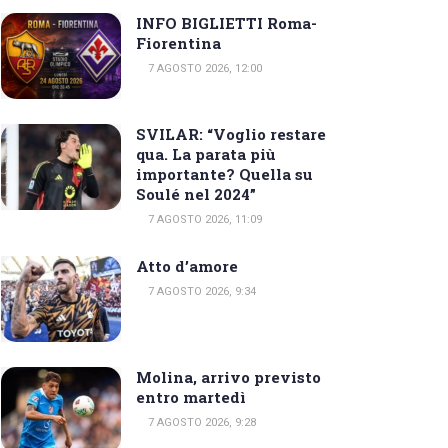
INFO BIGLIETTI Roma-
Fiorentina
7 AGOSTO 2026, 12:00
SVILAR: “Voglio restare
qua. La parata più
importante? Quella su
Soulé nel 2024”
7 AGOSTO 2026, 11:09
Atto d’amore
7 AGOSTO 2026, 9:34
Molina, arrivo previsto
entro martedì
7 AGOSTO 2026, 9:28