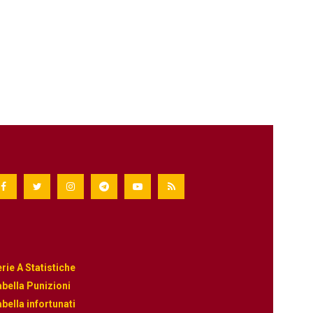
rie A Statistiche
bella Punizioni
bella infortunati