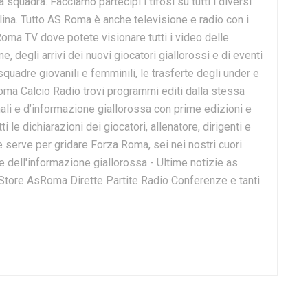
 squadra. Facciamo partecipi i tifosi su tutti i diversi
lina. Tutto AS Roma è anche televisione e radio con i
Roma TV dove potete visionare tutti i video delle
 degli arrivi dei nuovi giocatori giallorossi e di eventi
 squadre giovanili e femminili, le trasferte degli under e
Roma Calcio Radio trovi programmi editi dalla stessa
onali e d’informazione giallorossa con prime edizioni e
ti le dichiarazioni dei giocatori, allenatore, dirigenti e
e serve per gridare Forza Roma, sei nei nostri cuori.
dell'informazione giallorossa - Ultime notizie as
 Store AsRoma Dirette Partite Radio Conferenze e tanti