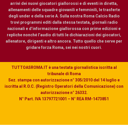
arrivi dei nuovi giocatori giallorossi e di eventi in diretta,
allenamenti delle squadre giovanili e femminili, le trasferte
degli under e della serie A. Sulla nostra Roma Calcio Radio
trovi programmi editi dalla stessa testata, giornali radio
nazionali e d’informazione giallorossa con prime edizioni e
repliche nonché l’audio di tutti le dichiarazioni dei giocatori,
allenatore, dirigenti e altro ancora. Tutto quello che serve per
gridare forza Roma, sei nei nostri cuori.
TUTTOASROMA.IT è una testata giornalistica iscritta al
tribunale di Roma
Sez. stampa con autorizzazione n° 305/2010 del 14 luglio e
iscritta al R.O.C. (Registro Operatori della Comunicazione) con
autorizzazione n° 26332.
N° Part. IVA 13797721001 – N° REA RM-1473851