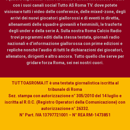
con i suoi canali social Tutto AS Roma TV. dove potete
visionare tutti i video delle conferenze, delle mixed-zone, degli
arrivi dei nuovi giocatori giallorossi e di eventi in diretta,
allenamenti delle squadre giovanili e femminili, le trasferte
degli under e della serie A. Sulla nostra Roma Calcio Radio
trovi programmi editi dalla stessa testata, giornali radio
nazionali e d’informazione giallorossa con prime edizioni e
repliche nonché l’audio di tutti le dichiarazioni dei giocatori,
allenatore, dirigenti e altro ancora. Tutto quello che serve per
gridare forza Roma, sei nei nostri cuori.
TUTTOASROMA.IT è una testata giornalistica iscritta al
tribunale di Roma
Sez. stampa con autorizzazione n° 305/2010 del 14 luglio e
iscritta al R.O.C. (Registro Operatori della Comunicazione) con
autorizzazione n° 26332.
N° Part. IVA 13797721001 – N° REA RM-1473851