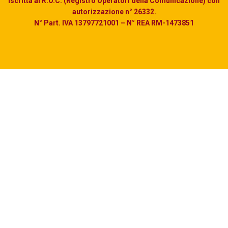
iscritta al R.O.C. (Registro Operatori della Comunicazione) con
autorizzazione n° 26332.
N° Part. IVA 13797721001 – N° REA RM-1473851