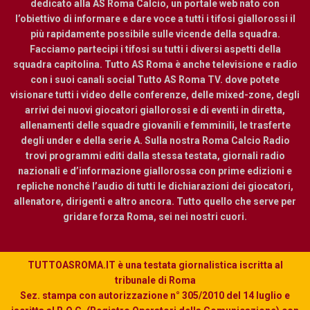
dedicato alla AS Roma Calcio, un portale web nato con
l’obiettivo di informare e dare voce a tutti i tifosi giallorossi il
più rapidamente possibile sulle vicende della squadra.
Facciamo partecipi i tifosi su tutti i diversi aspetti della
squadra capitolina. Tutto AS Roma è anche televisione e radio
con i suoi canali social Tutto AS Roma TV. dove potete
visionare tutti i video delle conferenze, delle mixed-zone, degli
arrivi dei nuovi giocatori giallorossi e di eventi in diretta,
allenamenti delle squadre giovanili e femminili, le trasferte
degli under e della serie A. Sulla nostra Roma Calcio Radio
trovi programmi editi dalla stessa testata, giornali radio
nazionali e d’informazione giallorossa con prime edizioni e
repliche nonché l’audio di tutti le dichiarazioni dei giocatori,
allenatore, dirigenti e altro ancora. Tutto quello che serve per
gridare forza Roma, sei nei nostri cuori.
TUTTOASROMA.IT è una testata giornalistica iscritta al
tribunale di Roma
Sez. stampa con autorizzazione n° 305/2010 del 14 luglio e