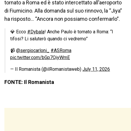
tornato a Roma ed è stato intercettato all’aeroporto
di Fiumicino. Alla domanda sul suo rinnovo, la “Jiya”
ha risposto… “Ancora non possiamo confermarlo”.
💎 Ecco
#Dybala
! Anche Paulo è tornato a Roma: “I
tifosi? Li saluterò quando ci vedremo”
📹
@sergiocarloni_
#ASRoma
pic.twitter.com/bGp7QiyWmE
— Il Romanista (@ilRomanistaweb)
July 11, 2026
FONTE: Il Romanista