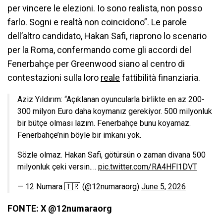
per vincere le elezioni. Io sono realista, non posso
farlo. Sogni e realtà non coincidono”. Le parole
dell’altro candidato, Hakan Safi, riaprono lo scenario
per la Roma, confermando come gli accordi del
Fenerbahçe per Greenwood siano al centro di
contestazioni sulla loro
reale
fattibilità finanziaria.
Aziz Yıldırım: “Açıklanan oyuncularla birlikte en az 200-
300 milyon Euro daha koymanız gerekiyor. 500 milyonluk
bir bütçe olması lazım. Fenerbahçe bunu koyamaz.
Fenerbahçe’nin böyle bir imkanı yok.
Sözle olmaz. Hakan Safi, götürsün o zaman divana 500
milyonluk çeki versin.…
pic.twitter.com/RA4HFl1DVT
— 12 Numara 🇹🇷 (@12numaraorg)
June 5, 2026
FONTE: X @12numaraorg