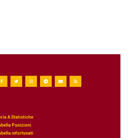
rie A Statistiche
bella Punizioni
bella infortunati