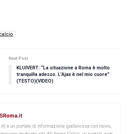
calcio
Next Post
KLUIVERT: “La situazione a Roma è molto
tranquilla adesso. L’Ajax è nel mio cuore”
(TESTO)(VIDEO)
ASRoma.it
it) è un portale di informazione giallorossa con news,
nterviste dedicato alla AS Roma Calcio, un portale web