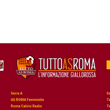
Serie A
Se
AS ROMA Femminile
Ta
Roma Calcio Radio
Ta