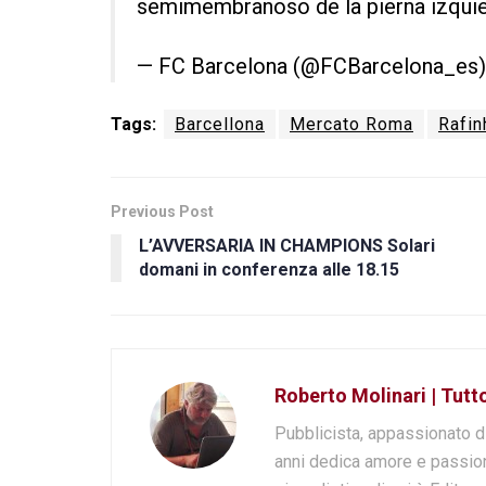
semimembranoso de la pierna izqui
— FC Barcelona (@FCBarcelona_es
Tags:
Barcellona
Mercato Roma
Rafin
Previous Post
L’AVVERSARIA IN CHAMPIONS Solari
domani in conferenza alle 18.15
Roberto Molinari | Tut
Pubblicista, appassionato d
anni dedica amore e passion