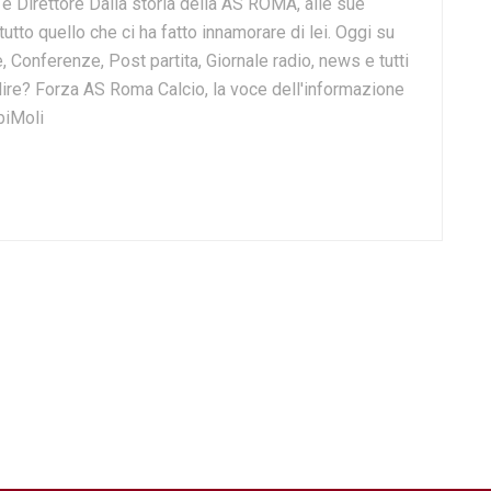
e e Direttore Dalla storia della AS ROMA, alle sue
 tutto quello che ci ha fatto innamorare di lei. Oggi su
, Conferenze, Post partita, Giornale radio, news e tutti
o dire? Forza AS Roma Calcio, la voce dell'informazione
biMoli