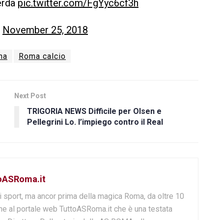
erda
pic.twitter.com/FgYyc6cf3h
)
November 25, 2018
ha
Roma calcio
Next Post
TRIGORIA NEWS Difficile per Olsen e
Pellegrini Lo. l’impiego contro il Real
toASRoma.it
i sport, ma ancor prima della magica Roma, da oltre 10
e al portale web TuttoASRoma.it che è una testata