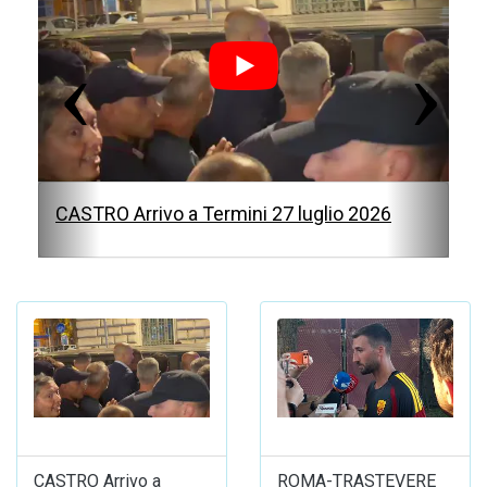
v
t
i
o
u
s
CASTRO Arrivo a Termini 27 luglio 2026
CASTRO Arrivo a
ROMA-TRASTEVERE