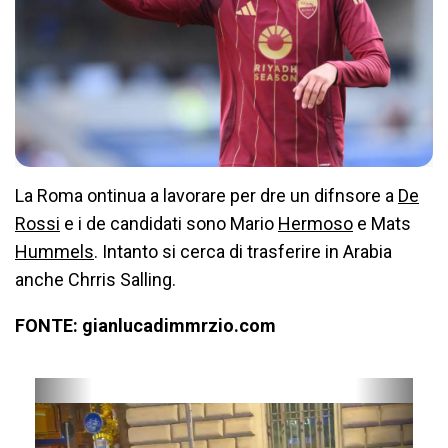
La Roma ontinua a lavorare per dre un difnsore a
De
Rossi
e i de candidati sono Mario
Hermoso
e Mats
Hummels
. Intanto si cerca di trasferire in Arabia
anche Chrris Salling.
FONTE: gianlucadimmrzio.com
P
N
r
e
e
x