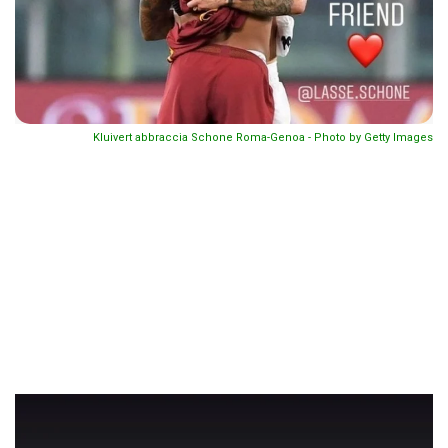
Kluivert abbraccia Schone Roma-Genoa - Photo by Getty Images