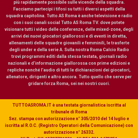
più rapidamente possibile sulle vicende della squadra.
Facciamo partecipi i tifosi su tutti i diversi aspetti della
squadra capitolina. Tutto AS Roma è anche televisione e radio
con i suoi canali social Tutto AS Roma TV. dove potete
visionare tutti i video delle conferenze, delle mixed-zone, degli
arrivi dei nuovi giocatori giallorossi e di eventi in diretta,
allenamenti delle squadre giovanili e femminili, le trasferte
degli under e della serie A. Sulla nostra Roma Calcio Radio
trovi programmi editi dalla stessa testata, giornali radio
nazionali e d’informazione giallorossa con prime edizioni e
repliche nonché l’audio di tutti le dichiarazioni dei giocatori,
allenatore, dirigenti e altro ancora. Tutto quello che serve per
gridare forza Roma, sei nei nostri cuori.
TUTTOASROMA.IT è una testata giornalistica iscritta al
tribunale di Roma
Sez. stampa con autorizzazione n° 305/2010 del 14 luglio e
iscritta al R.O.C. (Registro Operatori della Comunicazione) con
autorizzazione n° 26332.