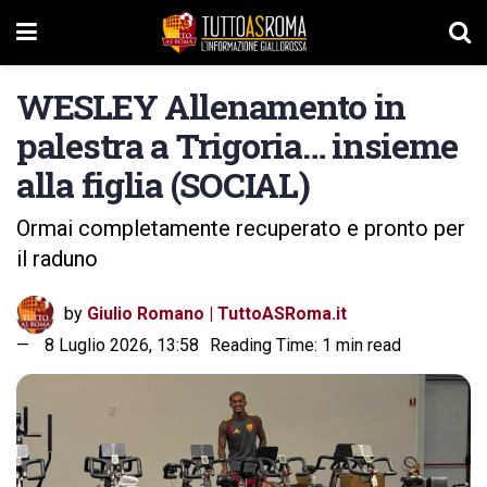
WESLEY Allenamento in
palestra a Trigoria… insieme
alla figlia (SOCIAL)
Ormai completamente recuperato e pronto per
il raduno
by
Giulio Romano | TuttoASRoma.it
8 Luglio 2026, 13:58
Reading Time: 1 min read