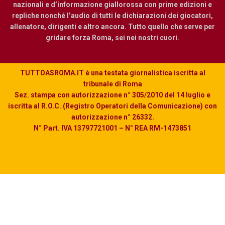
nazionali e d’informazione giallorossa con prime edizioni e
repliche nonché l’audio di tutti le dichiarazioni dei giocatori,
allenatore, dirigenti e altro ancora. Tutto quello che serve per
gridare forza Roma, sei nei nostri cuori.
TUTTOASROMA.IT è una testata giornalistica iscritta al
tribunale di Roma
Sez. stampa con autorizzazione n° 305/2010 del 14 luglio e
iscritta al R.O.C. (Registro Operatori della Comunicazione) con
autorizzazione n° 26332.
N° Part. IVA 13797721001 – N° REA RM-1473851