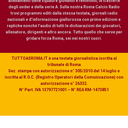
allenamenti delle squadre giovanili e femminili, le trasferte
degli under e della serie A. Sulla nostra Roma Calcio Radio
trovi programmi editi dalla stessa testata, giornali radio
nazionali e d’informazione giallorossa con prime edizioni e
repliche nonché l’audio di tutti le dichiarazioni dei giocatori,
allenatore, dirigenti e altro ancora. Tutto quello che serve per
gridare forza Roma, sei nei nostri cuori.
TUTTOASROMA.IT è una testata giornalistica iscritta al
tribunale di Roma
Sez. stampa con autorizzazione n° 305/2010 del 14 luglio e
iscritta al R.O.C. (Registro Operatori della Comunicazione) con
autorizzazione n° 26332.
N° Part. IVA 13797721001 – N° REA RM-1473851