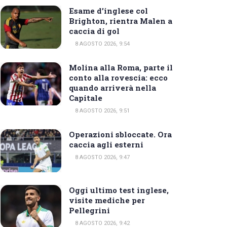
Esame d’inglese col
Brighton, rientra Malen a
caccia di gol
8 AGOSTO 2026, 9:54
Molina alla Roma, parte il
conto alla rovescia: ecco
quando arriverà nella
Capitale
8 AGOSTO 2026, 9:51
Operazioni sbloccate. Ora
caccia agli esterni
8 AGOSTO 2026, 9:47
Oggi ultimo test inglese,
visite mediche per
Pellegrini
8 AGOSTO 2026, 9:42