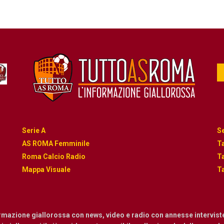
Serie A
Se
AS ROMA Femminile
Ta
Roma Calcio Radio
Ta
Mappa Visuale
Ta
ormazione giallorossa con news, video e radio con annesse intervist