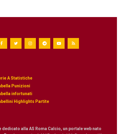
rie A Statistiche
bella Punizioni
bella infortunati
bellini Highlights Partite
e dedicato alla AS Roma Calcio, un portale web nato