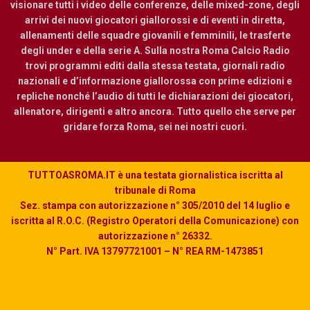
visionare tutti i video delle conferenze, delle mixed-zone, degli
arrivi dei nuovi giocatori giallorossi e di eventi in diretta,
allenamenti delle squadre giovanili e femminili, le trasferte
degli under e della serie A. Sulla nostra Roma Calcio Radio
trovi programmi editi dalla stessa testata, giornali radio
nazionali e d’informazione giallorossa con prime edizioni e
repliche nonché l’audio di tutti le dichiarazioni dei giocatori,
allenatore, dirigenti e altro ancora. Tutto quello che serve per
gridare forza Roma, sei nei nostri cuori.
TUTTOASROMA.IT è una testata giornalistica iscritta al
tribunale di Roma
Sez. stampa con autorizzazione n° 305/2010 del 14 luglio e
iscritta al R.O.C. (Registro Operatori della Comunicazione) con
autorizzazione n° 26332.
N° Part. IVA 13797721001 – N° REA RM-1473851