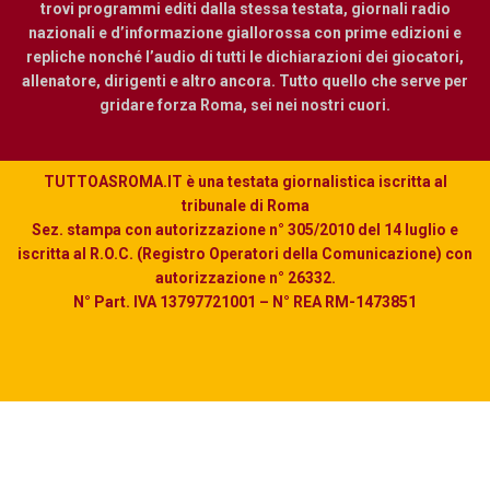
trovi programmi editi dalla stessa testata, giornali radio
nazionali e d’informazione giallorossa con prime edizioni e
repliche nonché l’audio di tutti le dichiarazioni dei giocatori,
allenatore, dirigenti e altro ancora. Tutto quello che serve per
gridare forza Roma, sei nei nostri cuori.
TUTTOASROMA.IT è una testata giornalistica iscritta al
tribunale di Roma
Sez. stampa con autorizzazione n° 305/2010 del 14 luglio e
iscritta al R.O.C. (Registro Operatori della Comunicazione) con
autorizzazione n° 26332.
N° Part. IVA 13797721001 – N° REA RM-1473851