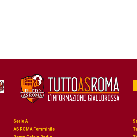
Serie A
Se
AS ROMA Femminile
Ta