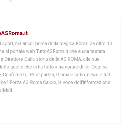
toASRoma.it
i sport, ma ancor prima della magica Roma, da oltre 10
e al portale web TuttoASRoma.it che è una testata
e e Direttore Dalla storia della AS ROMA, alle sue
 tutto quello che ci ha fatto innamorare di lei. Oggi su
, Conferenze, Post partita, Giornale radio, news e tutti
o dire? Forza AS Roma Calcio, la voce dell'informazione
biMoli